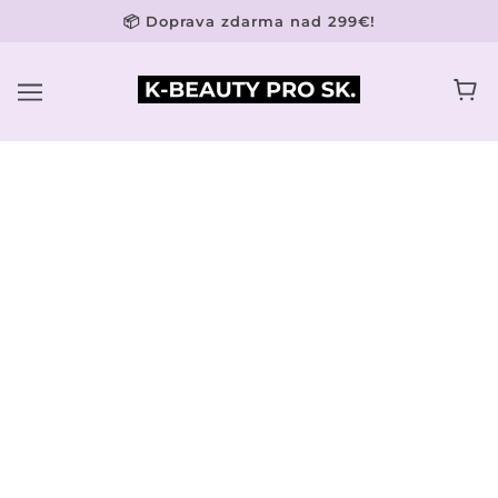
📦 Doprava zdarma nad 299€!
CUSTO:MED
PROFESIONÁLNA
STAROSTLIVOSŤ O PLEŤ NA
MIERU
Pleť našich zákazníkov nie je vždy jednotná a v rámci
jedného ošetrenia
môže byť potrebné riešiť viacero problémov. KRX
Custo:Med ponúka
možnosť ošetrenia na mieru, ktoré dokáže v rámci jedného
ošetrenia ošetriť
viacero kožných problémov súčasne.
Pri vývoji Custo:Med venovala spoločnosť KRX osobitnú