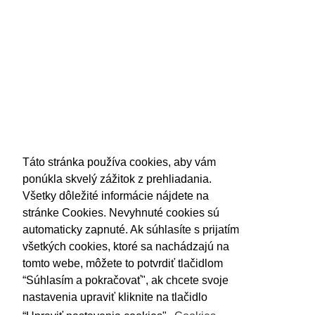
adrese info@kbeautypro.sk
SOCIÁLNE SIETE
O NÁKUPE
Odstúpenie od kúpnej zmluvy
Táto stránka používa cookies, aby vám
Zásady ochrany osobných údajov
ponúkla skvelý zážitok z prehliadania.
Všeobecné podmienky
Všetky dôležité informácie nájdete na
stránke Cookies. Nevyhnuté cookies sú
automaticky zapnuté. Ak súhlasíte s prijatím
PRIHLÁSTE SA K ODBERU
všetkých cookies, ktoré sa nachádzajú na
NÁŠHO NEWSLETTERA
tomto webe, môžete to potvrdiť tlačidlom
“Súhlasím a pokračovať", ak chcete svoje
OK
nastavenia upraviť kliknite na tlačidlo