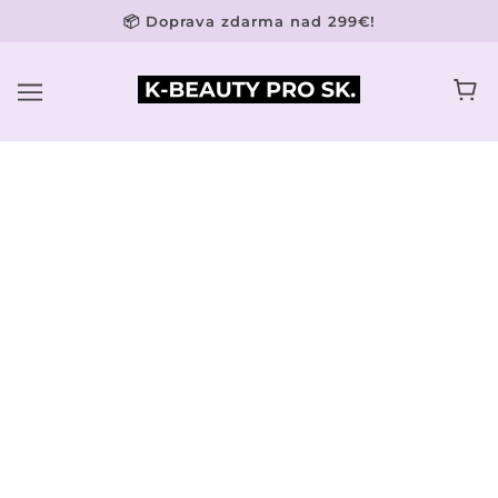
📦 Doprava zdarma nad 299€!
BROWSE
REFINE
Ružový kremeň masážny
Masážny kameň Gua Sha