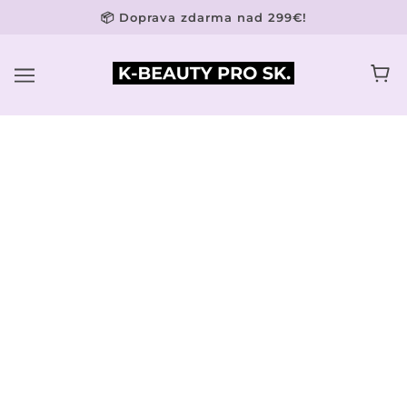
📦 Doprava zdarma nad 299€!
LASH & BROW STYLIST
LASH & BROW Sada stylistov
€17,49
zástera
€14,99