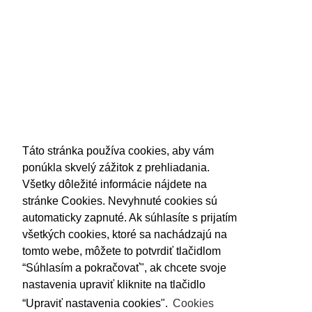
SOCIÁLNE SIETE
O NÁKUPE
Odstúpenie od kúpnej zmluvy
Táto stránka používa cookies, aby vám
Zásady ochrany osobných údajov
ponúkla skvelý zážitok z prehliadania.
Všeobecné podmienky
Všetky dôležité informácie nájdete na
stránke Cookies. Nevyhnuté cookies sú
automaticky zapnuté. Ak súhlasíte s prijatím
PRIHLÁSTE SA K ODBERU
všetkých cookies, ktoré sa nachádzajú na
NÁŠHO NEWSLETTERA
tomto webe, môžete to potvrdiť tlačidlom
“Súhlasím a pokračovať", ak chcete svoje
OK
nastavenia upraviť kliknite na tlačidlo
“Upraviť nastavenia cookies".
Cookies