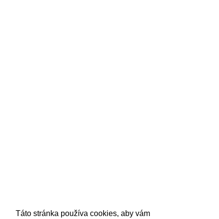
Balenie:
1 ks 100ml
ZÁKAZNÍCKY SERVIS
Naša zákaznícka podpora je Vám k dispozícii počas
pracovných dní v čase od
9:00 do 15:00 na e-mailovej
adrese info@kbeautypro.sk
SOCIÁLNE SIETE
O NÁKUPE
Odstúpenie od kúpnej zmluvy
Táto stránka používa cookies, aby vám
Zásady ochrany osobných údajov