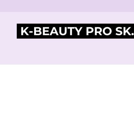
Home
Products
Kozmetická Čelenka
KOZMETICKÁ ČELENKA
LONDON BEAUTY PRO SLOVAKIA
€3,79