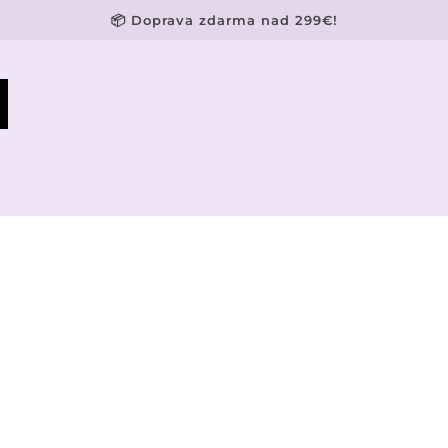
📦 Doprava zdarma nad 299€!
Hydratačný Krém Proti Akné