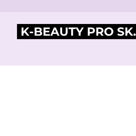
Home
Products
Vzorka Produktu KRX Denný 
VZORKA PRODUKTU KRX
DENNÝ HYDRATAČNÝ
KRÉM PROTI AKNÉ